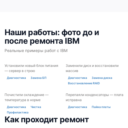
Наши работы: фото до и
после ремонта IBM
Реальные примеры работ с IBM
Установили новый блок питания
Заменили диск и восстановили
ДО
ПОСЛЕ
ДО
ПОСЛЕ
— сервер в строю
массив
Диагностика
Замена БП
Диагностика
Замена диска
Восстановление RAID
Почистили охлаждение —
Перепаяли конденсаторы — плата
ДО
ПОСЛЕ
ДО
ПОСЛЕ
температура в норме
исправна
Диагностика
Чистка
Диагностика
Пайка платы
Профилактика
Как проходит ремонт