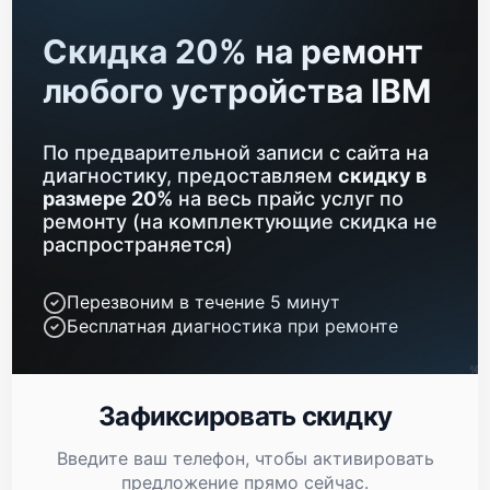
Ремонт материнской платы
2800 р
Скидка 20% на ремонт
Замена блока питания
960 р
любого устройства IBM
Замена материнской платы
2560 р
По предварительной записи с сайта на
Установка/Настройка RAID-массива, SCSI
1440 р
контроллера
диагностику, предоставляем
скидку в
размере 20%
на весь прайс услуг по
Восстановление загрузчика BIOS
1920 р
ремонту (на комплектующие скидка не
распространяется)
Перезвоним в течение 5 минут
Бесплатная диагностика при ремонте
Зафиксировать скидку
Введите ваш телефон, чтобы активировать
предложение прямо сейчас.